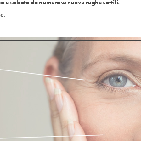
a e solcata da numerose nuove rughe sottili.
ne.