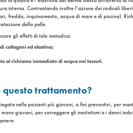
do la qualità e l’elasticità del derma stesso attraverso la ri
ura interna. Contrastando inoltre l’azione dei radicali libe
solari, freddo, inquinamento, acqua di mare e di piscina). Ri
dratazione della pelle.
re gli effetti di tale metodica:
i collageni ed elastina;
a al richiamo immediato di acqua nei tessuti.
to questo trattamento?
gata nelle pazienti più giovani, a fini preventivi, per mant
 meno giovani, per correggere gli inestetismi e i danni indo
genere.