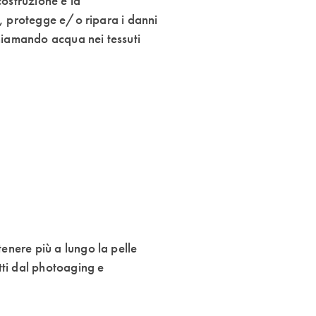
costruzione e la
ri, protegge e/o ripara i danni
chiamando acqua nei tessuti
enere più a lungo la pelle
tti dal photoaging e