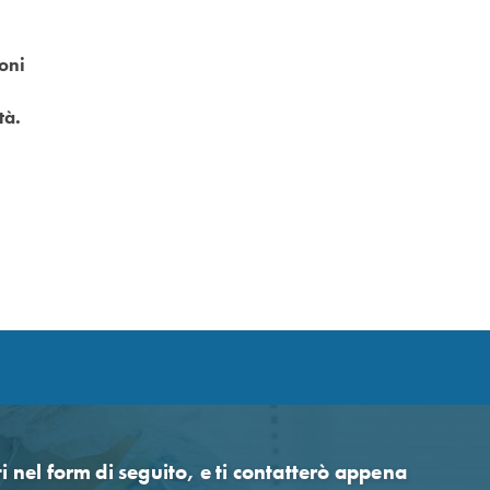
ioni
tà.
ti nel form di seguito, e ti contatterò appena