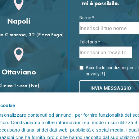
mi è possibile.
Nome *
Napoli
o Cimarosa, 32 (P.zza Fuga)
Telefono *
Accetto le condizioni per il 
Ottaviano
?
privacy [
]
Clinica Trusso (Na)
 cookie
rsonalizzare contenuti ed annunci, per fornire funzionalità dei so
ffico. Condividiamo inoltre informazioni sul modo in cui utilizza il 
 occupano di analisi dei dati web, pubblicità e social media, i qual
azioni che ha fornito loro o che hanno raccolto dal suo utilizzo d