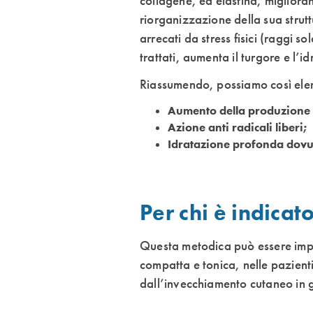
collagene, ed elastina, miglioran
riorganizzazione della sua strutt
arrecati da stress fisici (raggi 
trattati, aumenta il turgore e l’i
Riassumendo, possiamo così elenca
Aumento della produzione d
Azione anti radicali liberi;
Idratazione profonda dovut
Per chi è indica
Questa metodica può essere impie
compatta e tonica, nelle pazienti
dall’invecchiamento cutaneo in 