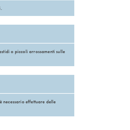
.
tidi o piccoli arrossamenti sulle
 è necessario effettuare delle