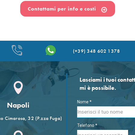
Contattami per info e costi
(+39) 348 602 1378
Lasciami i tuoi contat
mi è possibile.
Nome *
Napoli
o Cimarosa, 32 (P.zza Fuga)
Telefono *