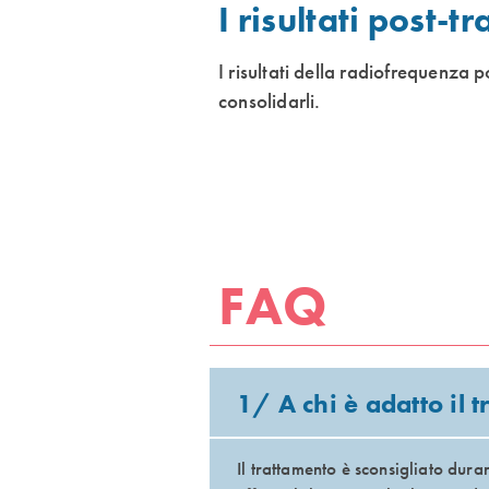
I risultati post-
I risultati della radiofrequenz
consolidarli.
FAQ
1/ A chi è adatto il 
Il trattamento è sconsigliato dur