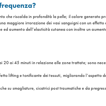
ofrequenza?
o che riscalda in profondità la pelle; il calore generato p
una maggiore irrorazione dei vasi sanguigni con un effetto d
one ed aumento dell’elasticità cutanea con inoltre un aumen
ai 20 ai 45 minuti in relazione alle zone trattate; sono nece
etto lifting e tonificante dei tessuti, migliorando l’aspetto d
che su smagliature, cicatrici post traumatiche e da pregressi 