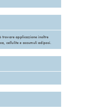
ò trovare applicazione inoltre
ica, cellulite e accumuli adiposi.