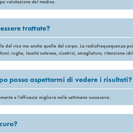
i dopo valutazione del medico.
essere trattate?
elle del viso ma anche quella del corpo. La radiofrequequenza pu
etismi: rughe, lassità cutanea, cicatrici, smagliature, ritenzione idr
 posso aspettarmi di vedere i risultati?
amente e l'efficacia migliora nelle settimane successive.
icuro?