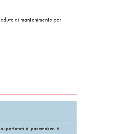
 sedute di mantenimento per
e ai portatori di pacemaker. È