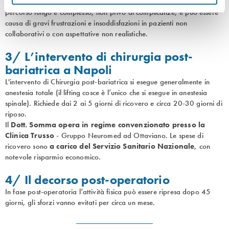
Il
rimodellamento post-bariatrico
della figura corporea è un
percorso lungo e complesso, non privo di complicanze, e può essere
causa di gravi frustrazioni e insoddisfazioni in pazienti non
collaborativi o con aspettative non realistiche.
3/ L’intervento di chirurgia post-
bariatrica a Napoli
L'intervento di Chirurgia post-bariatrica si esegue generalmente in
anestesia totale (il lifting cosce è l’unico che si esegue in anestesia
spinale). Richiede dai 2 ai 5 giorni di ricovero e circa 20-30 giorni di
riposo.
Il
Dott. Somma opera in regime convenzionato presso la
Clinica Trusso
- Gruppo Neuromed ad Ottaviano. Le spese di
ricovero sono
a carico del Servizio Sanitario Nazionale
, con
notevole risparmio economico.
4/ Il decorso post-operatorio
In fase post-operatoria l’attività fisica può essere ripresa dopo 45
giorni, gli sforzi vanno evitati per circa un mese.