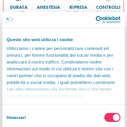
DURATA
ANESTESIA
RIPRESA
CONTROLLI
variabile
generale
20/30 giorni
5 | 10 |15 |
30 giorni
Questo sito web utilizza i cookie
1/ La visita preoperatoria nel mio
Utilizziamo i cookie per personalizzare contenuti ed
studio di Napoli
annunci, per fornire funzionalità dei social media e per
analizzare il nostro traffico. Condividiamo inoltre
Durante la visita pre-operatoria per l'intervento di
Chirurgia post-
bariatrica
valuterò quantità, tipologia e localizzazione dei
informazioni sul modo in cui utilizza il nostro sito con i
dell’eccesso cutaneo, ed analizzerò l’elasticità dei tessuti.
nostri partner che si occupano di analisi dei dati web,
pubblicità e social media, i quali potrebbero combinarle
Valuterò inoltre le condizioni di salute generale del paziente
con altre informazioni che ha fornito loro o che hanno
attraverso anamnesi e analisi mirate per escludere alterazioni
(pressione alta, problemi di cicatrizzazione o coagulazione) che
raccolto dal suo utilizzo dei loro servizi.
potrebbero influire sulla buona riuscita dell’intervento.
È inoltre molto importante seguire scrupolosamente le indicazioni e i
Selezione
consigli relativi ad alimentazione, fumo, uso di alcool e assunzione di
Necessari
del
farmaci.
consenso
Prima dell’intervento si eseguono gli esami preoperatori ed una visita